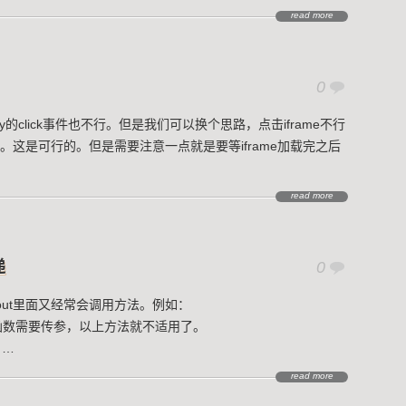
read more
0
query的click事件也不行。但是我们可以换个思路，点击iframe不行
ck事件。这是可行的。但是需要注意一点就是要等iframe加载完之后
read more
递
0
imeout里面又经常会调用方法。例如：
); 但是如果函数需要传参，以上方法就不适用了。
错 …
read more