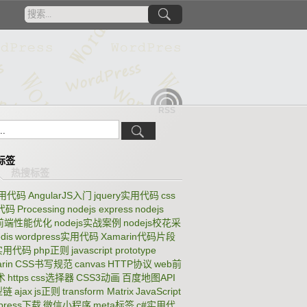
RSS
标签
实用代码
AngularJS入门
jquery实用代码
css
代码
Processing
nodejs express
nodejs
b前端性能优化
nodejs实战案例
nodejs校花采
dis
wordpress实用代码
Xamarin代码片段
p实用代码
php正则
javascript prototype
rin
CSS书写规范
canvas
HTTP协议
web前
术
https
css选择器
CSS3动画
百度地图API
型链
ajax
js正则
transform Matrix
JavaScript
dpress下载
微信小程序
meta标签
c#实用代