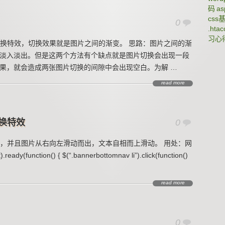
码
a
css
0
.htac
习心
焦点图切换特效，切换效果就是图片之间的渐变。 思路：图片之间的渐
()方法，即淡入淡出。但是这两个方法有个缺点就是图片切换会出现一段
没有透明效果，就会造成两张图片切换的间隙中会出现空白。为解 …
read more
切换特效
0
，并且图片从右向左滑动而出，文本自相而上滑动。 用处：网
y(function() { $(“.bannerbottomnav li”).click(function()
read more
0