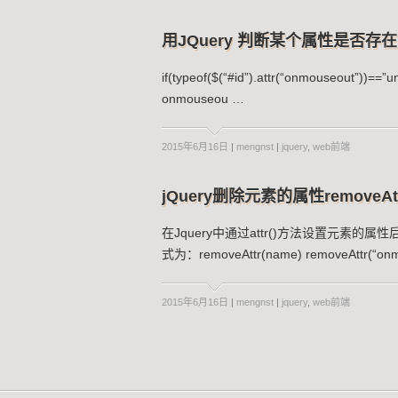
用JQuery 判断某个属性是否存在has
if(typeof($(“#id”).attr(“onmouseout”))=
onmouseou …
2015年6月16日
|
mengnst
|
jquery
,
web前端
jQuery删除元素的属性removeAtt
在Jquery中通过attr()方法设置元素的属
式为：removeAttr(name) removeAttr(“on
2015年6月16日
|
mengnst
|
jquery
,
web前端