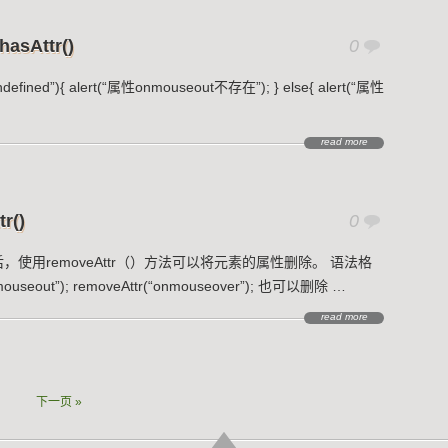
Attr()
0
=”undefined”){ alert(“属性onmouseout不存在”); } else{ alert(“属性
read more
r()
0
性后，使用removeAttr（）方法可以将元素的属性删除。 语法格
mouseout”); removeAttr(“onmouseover”); 也可以删除 …
read more
下一页 »