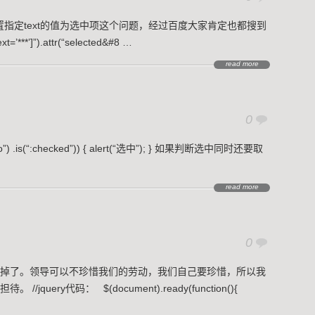
ct设置指定text的值为选中项这个问题，经过百度大家肯定也都搜到
***’]”).attr(“selected&#8 …
read more
0
adio”) .is(“:checked”)) { alert(“选中”); } 如果判断选中同时还要取
read more
0
掉了。领导可以不珍惜我们的劳动，我们自己要珍惜，所以我
ery代码： $(document).ready(function(){