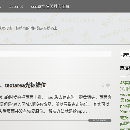
p
asp.net
css属性在线排序工具
成功指南：把撸鸟的时间都放在撸码上
热搜
JS
ut、textarea光标错位
0
实用
we
弹出的时候会把页面上推，input失去焦点时，键盘消失，页面恢
集
Re
，页面恢复但是“输入区域”却没有恢复，所以导致点击错位。 其实可以
ph
现键盘消失后页面并没有恢复原位。 解决办法就是给inpu …
Xama
端技
read more
js原
wor