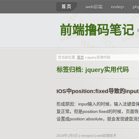
首页
web前端
nodejs
ph
前端撸码笔记
您当前位置:
首页
»
jquery实用代码
标签归档:
jquery实用代码
IOS中position:fixed导致的inp
形成原因：input输入的时候，输入法键盘
复正常。但是position:fixed的时候
设置成position:absolute，就会发
2019年1月5日
|
mengnst
|
web前端技术