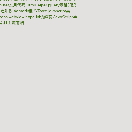
sp.net实用代码
HtmlHelper
jquery基础知识
基础知识
Xamarin制作Toast
javascript类
cess
webview
httpd.ini伪静态
JavaScript学
得
非主流前端