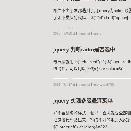
相信不少朋友都遇到了用jquery为sele
了如下类似的代码： $(“#id”).find(“option[text=’
2015年7月20日
|
mengnst
|
jquery
jquery 判断radio是否选中
最直接就用 is(“:checked”) if ( $(“input:r
值的话，可以用以下代码 var value=$( …
2015年7月17日
|
mengnst
|
jquery
,
web前端
jquery 实现多级悬浮菜单
好不容易编的样式，领导一否决就要全部删
把这段代码贴出来，写的不好的地方大家多担待。 //jqu
$(“.orderleft”).children(&#822 …