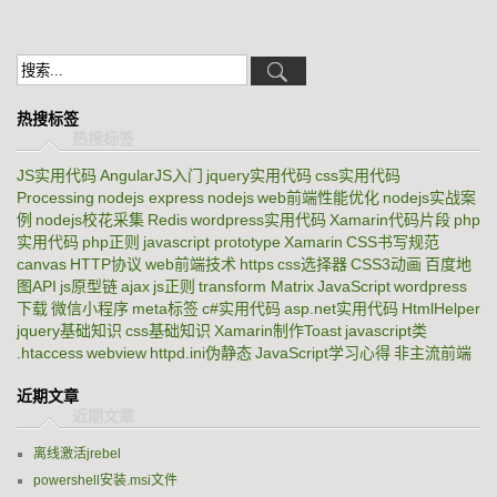
热搜标签
JS实用代码
AngularJS入门
jquery实用代码
css实用代码
Processing
nodejs express
nodejs
web前端性能优化
nodejs实战案
例
nodejs校花采集
Redis
wordpress实用代码
Xamarin代码片段
php
实用代码
php正则
javascript prototype
Xamarin
CSS书写规范
canvas
HTTP协议
web前端技术
https
css选择器
CSS3动画
百度地
图API
js原型链
ajax
js正则
transform Matrix
JavaScript
wordpress
下载
微信小程序
meta标签
c#实用代码
asp.net实用代码
HtmlHelper
jquery基础知识
css基础知识
Xamarin制作Toast
javascript类
.htaccess
webview
httpd.ini伪静态
JavaScript学习心得
非主流前端
近期文章
离线激活jrebel
powershell安装.msi文件