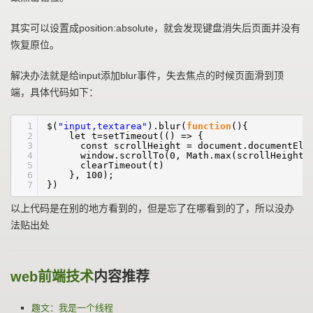
其实可以设置成position:absolute，就会发现键盘消失后页面并没有
恢复原位。
解决办法就是给input添加blur事件，失去焦点的时候页面滑到顶
端，具体代码如下：
1
$(
"input,textarea"
).blur(
function
(){
2
let t=setTimeout(() => {
3
const scrollHeight = document.documentEle
4
window.scrollTo(0, Math.max(scrollHeight 
5
clearTimeout(t)
6
}, 100);
7
})
以上代码是在别的地方看到的，但是忘了在哪看到的了，所以没办
法贴出处
web前端技术
内容推荐
趣文：我是一个线程