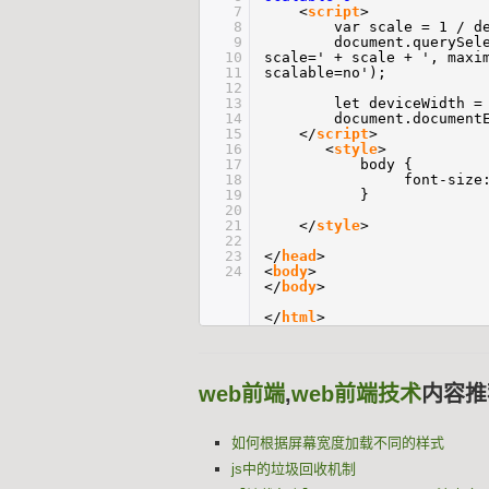
7
<
script
>
8
var scale = 1 / d
9
document.querySel
10
scale=' + scale + ', maxi
11
scalable=no');
12
13
let deviceWidth =
14
document.document
15
</
script
>
16
<
style
>
17
body {
18
font-size
19
}
20
21
</
style
>
22
23
</
head
>
24
<
body
>
</
body
>
</
html
>
web前端
,
web前端技术
内容推
如何根据屏幕宽度加载不同的样式
js中的垃圾回收机制