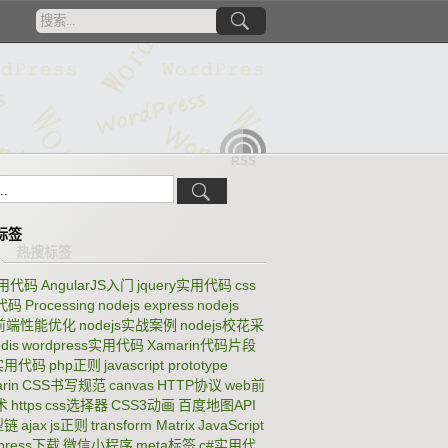
RSS
标签
实用代码
AngularJS入门
jquery实用代码
css
代码
Processing
nodejs express
nodejs
b前端性能优化
nodejs实战案例
nodejs校花采
dis
wordpress实用代码
Xamarin代码片段
p实用代码
php正则
javascript prototype
rin
CSS书写规范
canvas
HTTP协议
web前
术
https
css选择器
CSS3动画
百度地图API
型链
ajax
js正则
transform Matrix
JavaScript
dpress下载
微信小程序
meta标签
c#实用代