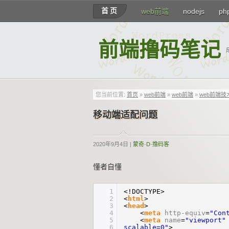
首页
web前端
nodejs
ph
前端撸码笔记
您当前位置:
首页
»
web前端
»
web前端
»
web前端技
移动端适配问题
2020年9月4日 |
蒙奇·D·撸码客
懂者自懂
1
<!DOCTYPE>
2
<
html
>
3
<
head
>
4
<
meta
http-equiv
=
"Con
5
<
meta
name
=
"viewport"
6
scalable=0"
>