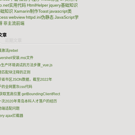
sp.net实用代码
HtmlHelper
jquery基础知识
基础知识
Xamarin制作Toast
javascript类
nitial-
er-
cess
webview
httpd.ini伪静态
JavaScript学
得
非主流前端
文章
激活jrebel
wershell安装.msi文件
e生产环境调试的方法步骤_vue.js
量匹配块注释的正则
新省市区JSON数据，截至2022年
乎的全网置灰css代码
v获取宽高位置 getBoundingClientRect
一次2020年青岛本科人才落户的经历
动端适配问题
uery ajax拦截器