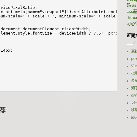
码
a
evicePixelRatio;
css
ector('meta[name="viewport"]').setAttribute('content','i
mum-scale=' + scale + ', minimum-scale=' + scale + ', us
.htac
习心
 document.documentElement.clientWidth;
Element.style.fontSize = deviceWidth / 7.5+ 'px';
近期
:14px;
离线
po
Vu
批
最
知
di
记
荐
移
jq