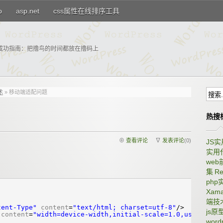
p
asp.net
css属性在线排序工具
成功指南：把撸鸟的时间都放在撸码上
术
» 移动端适配问题
热搜
⊕
查看评论
∇
发表评论
(0)
JS
实用
we
集
Re
ph
Xama
端技
tent-Type"
content
=
"text/html; charset=utf-8"
/>
js原
content
=
"width=device-width,initial-scale=1.0,user-
wor