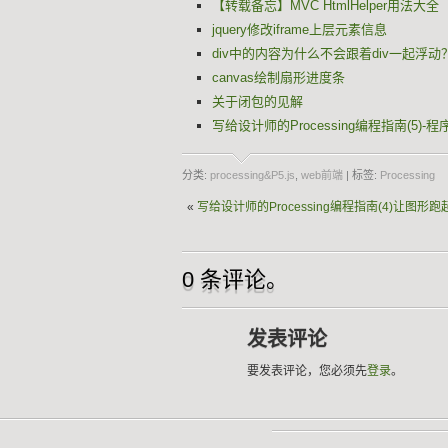
【转载备忘】MVC HtmlHelper用法大全
jquery修改iframe上层元素信息
div中的内容为什么不会跟着div一起浮动
canvas绘制扇形进度条
关于闭包的见解
写给设计师的Processing编程指南(5)
分类:
processing&P5.js
,
web前端
| 标签:
Processing
«
写给设计师的Processing编程指南(4)让图形跑
0 条评论。
发表评论
要发表评论，您必须先
登录
。