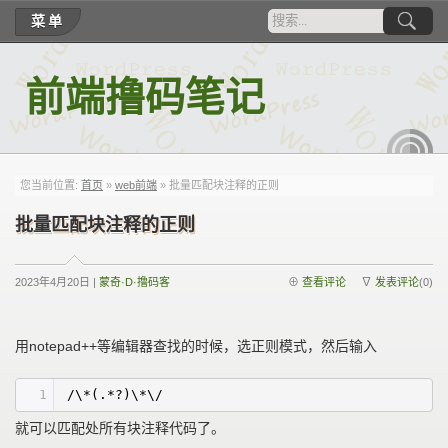
菜单
前端撸码笔记
RSS
您当前位置:
首页
»
web前端
» 批量匹配块注释的正则
批量匹配块注释的正则
2023年4月20日 |
蒙奇·D·撸码客
⊕
查看评论
∇
发表评论
(0)
用notepad++等编辑器查找的时候，选正则模式，然后输入
1
/\*(.*?)\*\/
就可以匹配处所有块注释代码了。