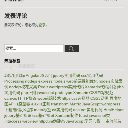
发表评论
要发表评论，您必须先
登录
。
热搜标签
JS实用代码
AngularJS入门
jquery实用代码
css实用代码
Processing
nodejs express
nodejs
web前端性能优化
nodejs实战案
例
nodejs校花采集
Redis
wordpress实用代码
Xamarin代码片段
php
实用代码
php正则
javascript prototype
Xamarin
CSS书写规范
canvas
HTTP协议
web前端技术
https
css选择器
CSS3动画
百度地
图API
js原型链
ajax
js正则
transform Matrix
JavaScript
wordpress
下载
微信小程序
meta标签
c#实用代码
asp.net实用代码
HtmlHelper
jquery基础知识
css基础知识
Xamarin制作Toast
javascript类
.htaccess
webview
httpd.ini伪静态
JavaScript学习心得
非主流前端