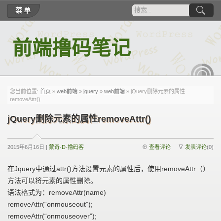
菜单
前端撸码笔记
RSS
您当前位置:
首页
»
web前端
»
jquery
»
web前端
» jQuery删除元素的属性
removeAttr()
jQuery删除元素的属性removeAttr()
2015年6月16日 |
蒙奇·D·撸码客
⊕
查看评论
∇
发表评论
(0)
在Jquery中通过attr()方法设置元素的属性后，使用removeAttr（）
方法可以将元素的属性删除。
语法格式为：removeAttr(name)
removeAttr(“onmouseout”);
removeAttr(“onmouseover”);