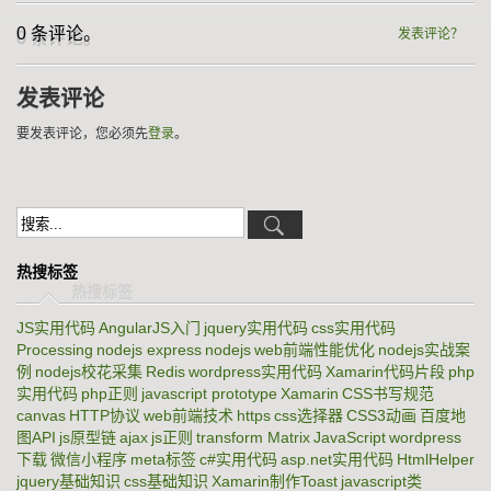
0 条评论。
发表评论？
发表评论
要发表评论，您必须先
登录
。
热搜标签
JS实用代码
AngularJS入门
jquery实用代码
css实用代码
Processing
nodejs express
nodejs
web前端性能优化
nodejs实战案
例
nodejs校花采集
Redis
wordpress实用代码
Xamarin代码片段
php
实用代码
php正则
javascript prototype
Xamarin
CSS书写规范
canvas
HTTP协议
web前端技术
https
css选择器
CSS3动画
百度地
图API
js原型链
ajax
js正则
transform Matrix
JavaScript
wordpress
下载
微信小程序
meta标签
c#实用代码
asp.net实用代码
HtmlHelper
jquery基础知识
css基础知识
Xamarin制作Toast
javascript类