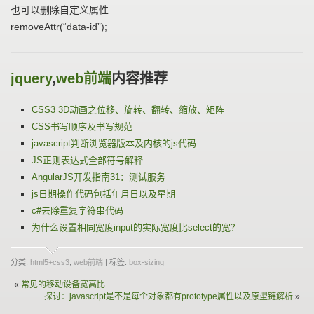
也可以删除自定义属性
removeAttr(“data-id”);
jquery
,
web前端
内容推荐
CSS3 3D动画之位移、旋转、翻转、缩放、矩阵
CSS书写顺序及书写规范
javascript判断浏览器版本及内核的js代码
JS正则表达式全部符号解释
AngularJS开发指南31：测试服务
js日期操作代码包括年月日以及星期
c#去除重复字符串代码
为什么设置相同宽度input的实际宽度比select的宽？
分类:
html5+css3
,
web前端
| 标签:
box-sizing
«
常见的移动设备宽高比
探讨：javascript是不是每个对象都有prototype属性以及原型链解析
»