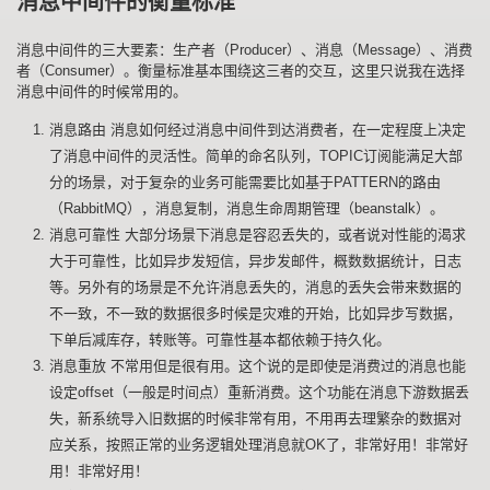
消息中间件的衡量标准
消息中间件的三大要素：生产者（Producer）、消息（Message）、消费
者（Consumer）。衡量标准基本围绕这三者的交互，这里只说我在选择
消息中间件的时候常用的。
消息路由 消息如何经过消息中间件到达消费者，在一定程度上决定
了消息中间件的灵活性。简单的命名队列，TOPIC订阅能满足大部
分的场景，对于复杂的业务可能需要比如基于PATTERN的路由
（RabbitMQ），消息复制，消息生命周期管理（beanstalk）。
消息可靠性 大部分场景下消息是容忍丢失的，或者说对性能的渴求
大于可靠性，比如异步发短信，异步发邮件，概数数据统计，日志
等。另外有的场景是不允许消息丢失的，消息的丢失会带来数据的
不一致，不一致的数据很多时候是灾难的开始，比如异步写数据，
下单后减库存，转账等。可靠性基本都依赖于持久化。
消息重放 不常用但是很有用。这个说的是即使是消费过的消息也能
设定offset（一般是时间点）重新消费。这个功能在消息下游数据丢
失，新系统导入旧数据的时候非常有用，不用再去理繁杂的数据对
应关系，按照正常的业务逻辑处理消息就OK了，非常好用！非常好
用！非常好用！