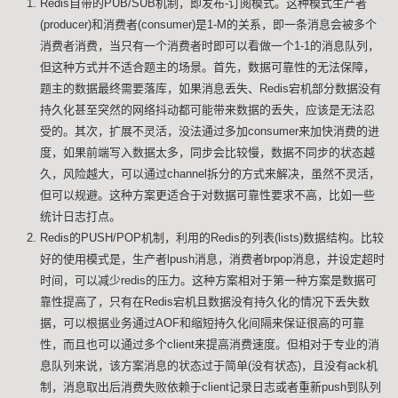
Redis自带的PUB/SUB机制，即发布-订阅模式。这种模式生产者
(producer)和消费者(consumer)是1-M的关系，即一条消息会被多个
消费者消费，当只有一个消费者时即可以看做一个1-1的消息队列，
但这种方式并不适合题主的场景。首先，数据可靠性的无法保障，
题主的数据最终需要落库，如果消息丢失、Redis宕机部分数据没有
持久化甚至突然的网络抖动都可能带来数据的丢失，应该是无法忍
受的。其次，扩展不灵活，没法通过多加consumer来加快消费的进
度，如果前端写入数据太多，同步会比较慢，数据不同步的状态越
久，风险越大，可以通过channel拆分的方式来解决，虽然不灵活，
但可以规避。这种方案更适合于对数据可靠性要求不高，比如一些
统计日志打点。
Redis的PUSH/POP机制，利用的Redis的列表(lists)数据结构。比较
好的使用模式是，生产者lpush消息，消费者brpop消息，并设定超时
时间，可以减少redis的压力。这种方案相对于第一种方案是数据可
靠性提高了，只有在Redis宕机且数据没有持久化的情况下丢失数
据，可以根据业务通过AOF和缩短持久化间隔来保证很高的可靠
性，而且也可以通过多个client来提高消费速度。但相对于专业的消
息队列来说，该方案消息的状态过于简单(没有状态)，且没有ack机
制，消息取出后消费失败依赖于client记录日志或者重新push到队列