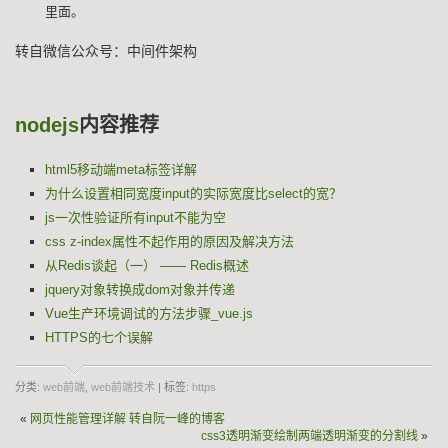
里面。
转自微信公众号：中间件架构
nodejs
内容推荐
html5移动端meta标签详解
为什么设置相同宽度input的实际宽度比select的宽？
js一次性验证所有input不能为空
css z-index属性不起作用的原因及解决方法
从Redis谈起（一） —— Redis概述
jquery对象转换成dom对象并传递
Vue生产环境调试的方法步骤_vue.js
HTTPS的七个误解
分类:
web前端
,
web前端技术
| 标签:
https
«
网页性能管理详解 转自阮一峰的博客
css3透明渐变绘制两端透明渐变的分割线
»