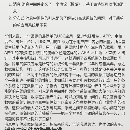
消息 消息中间件定义了一个协议（模型），基于该协议可以传递消
息
分布式 消息中间件的引入是为了解决分布式系统的问题，对于简单
的单应用系统用不着
举例来说，一个常见的最简单的UGC应用，至少包括后端、APP、审核
后台、统计平台）。UGC应用的生命力在于用户产生内容的质量，所以需
要审核用户提交的内容；另一方面，需要统计用户产生内容的数据。用户
A产生的内容C在系统间的流动路径是这样的，APP -> 后端 -> 审核 -> 统
计，其中审核和统计可以同时进行，这就遇到了各系统间的数据通信问
题。简单的解决方案是所有的系统公用一套数据库（单库或者集群，总之
数据库结构一样）。这样的好处是实现简单，可靠；坏处是没有关注平台
间的差异性，不同平台需要的数据结构不一样，通用的数据库容易造成各
个平台都达不到最好的性能，比如统计需要对所有数据进行计算；另外各
个系统之间在数据库发生了耦合，在统计和审核过程中产生的垃圾SQL可
能影响在线的业务。引入消息中间件作为各个系统间通信大使可以有效的
解决上述问题：数据在后端产生后，可以扔到消息中间件，其余需要这个
数据的系统订阅改消息中间件就可以拿到这条数据并进行自己业务内的操
作。这样做的最大好处是系统隔离，系统之间不互相影响，缩小问题的影
响范围，避免问题的连锁反应——把三个容易出问题的系统绑在一起，出
问题的概率不止提升了三倍！
消息中间件就像是快递员，把东西给我，告诉我送给谁，你忙你的去吧。