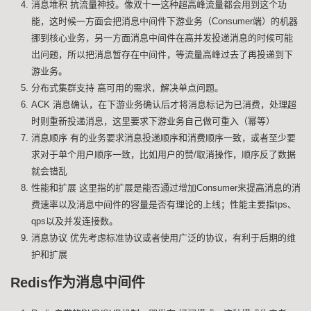
消息堆积 抗流量神技。像双十一这种超高峰流量都会用到这个功
能，这时候一方面会把消息中间件下游业务（Consumer端）的机器
挪到核心业务，另一方面消息中间件在高并发投递消息的时候可能
出问题，所以把消息暂存在中间件，等流量高峰过去了再投递到下
游业务。
分布式集群支持 高可用的需求，解决单点问题。
ACK 消息确认，在下游业务确认后才将消息标记为已消费，处理超
时则重新投递消息，这里要求下游业务自己做可重入（幂等）
消息顺序 有的业务要求消息投递顺序和消费顺序一致，或者至少要
求对于单个用户顺序一致，比如用户的赞/取消操作，顺序反了数据
就会错乱
性能和扩展 这里指的扩展是能否通过增加Consumer来提高消息的消
费速率以及消息中间件的容量是否有理论的上线；性能主要指tps、
qps以及并发连接数。
消息协议 优先考虑标准协议或者使用广泛的协议，有利于后期的维
护和扩展
Redis作为消息中间件