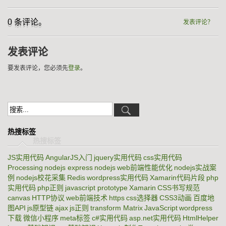
0 条评论。
发表评论？
发表评论
要发表评论，您必须先
登录
。
热搜标签
JS实用代码
AngularJS入门
jquery实用代码
css实用代码
Processing
nodejs express
nodejs
web前端性能优化
nodejs实战案
例
nodejs校花采集
Redis
wordpress实用代码
Xamarin代码片段
php
实用代码
php正则
javascript prototype
Xamarin
CSS书写规范
canvas
HTTP协议
web前端技术
https
css选择器
CSS3动画
百度地
图API
js原型链
ajax
js正则
transform Matrix
JavaScript
wordpress
下载
微信小程序
meta标签
c#实用代码
asp.net实用代码
HtmlHelper