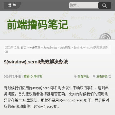
菜单
前端撸码笔记
RSS
您当前位置:
首页
»
web前端
»
JavaScript
»
web前端
» $(window).scroll失效解决办
法
$(window).scroll失效解决办法
2016年5月4日 |
蒙奇·D·撸码客
⊕
查看评论
∇
发表评论
(0)
有时候我们使用jquery的scroll事件时会发生不响应的事件，遇到此
类问题，首先建议看看选择器是否正确，比如有时候我们的滚动条
只是在某个div里滚动，那就不要用$(window).scroll()了，而是用对
应的div滚动事件：$(“div”).scroll()。